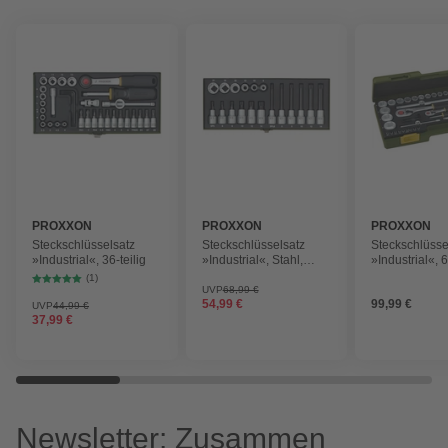
PROXXON
PROXXON
PROXXON
Steckschlüsselsatz
Steckschlüsselsatz
Steckschlüsse
»Industrial«, 36-teilig
»Industrial«, Stahl,
»Industrial«, 6
Schlüsselgröße: 6 bis
(1)
21 mm
UVP
68,99 €
54,99 €
99,99 €
UVP
44,99 €
37,99 €
Newsletter: Zusammen