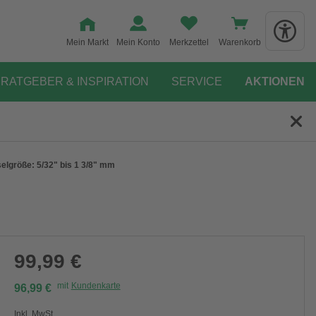
Mein Markt
Mein Konto
Merkzettel
Warenkorb
RATGEBER & INSPIRATION
SERVICE
AKTIONEN
selgröße: 5/32" bis 1 3/8" mm
99,99 €
mit
Kundenkarte
96,99 €
Inkl. MwSt.