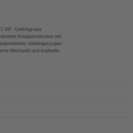
 3/8". Gefertigt aus
robusten Knüppelratschen mit
hraubendreher, Verlängerungen
feine Mechanik und kraftvolle