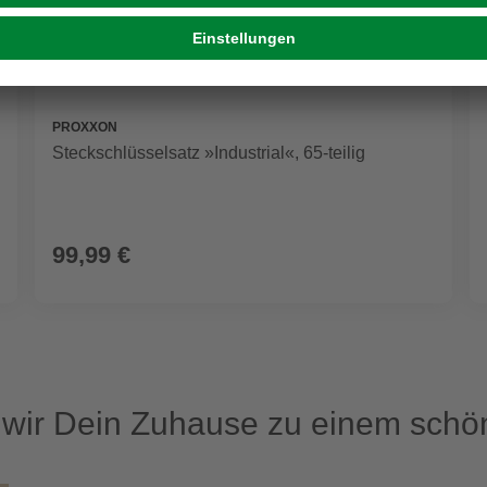
PROXXON
Steckschlüsselsatz »Industrial«, 65-teilig
99,99 €
ir Dein Zuhause zu einem schön