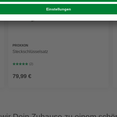
PROXXON
Steckschlüsselsatz
(2)
79,99 €
ir Dein Zuhause zu einem schön