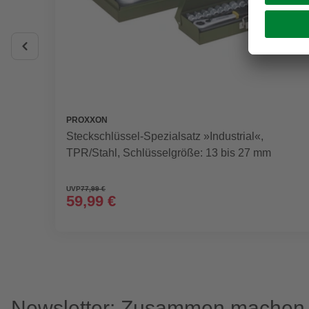
PROXXON
Steckschlüssel-Spezialsatz »Industrial«,
TPR/Stahl, Schlüsselgröße: 13 bis 27 mm
UVP
77,99 €
59,99 €
Newsletter: Zusammen machen w