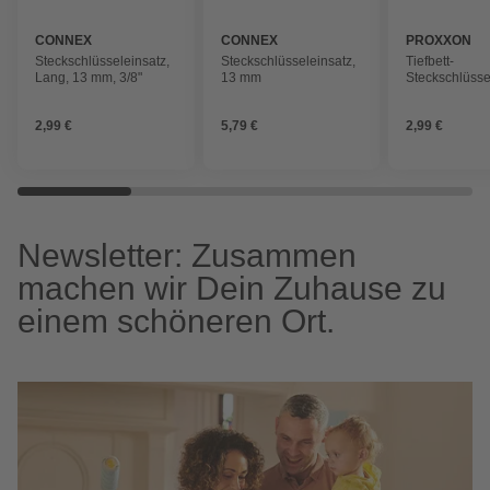
CONNEX
CONNEX
PROXXON
Steckschlüsseleinsatz,
Steckschlüsseleinsatz,
Tiefbett-
Lang, 13 mm, 3/8"
13 mm
Steckschlüsse
Schlüsselgrö
2,99 €
5,79 €
2,99 €
Newsletter: Zusammen
machen wir Dein Zuhause zu
einem schöneren Ort.