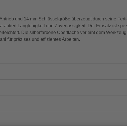
 Antrieb und 14 mm Schlüsselgröße überzeugt durch seine Fer
antiert Langlebigkeit und Zuverlässigkeit. Der Einsatz ist spez
 erleichtert. Die silberfarbene Oberfläche verleiht dem Werkzeu
ahl für präzises und effizientes Arbeiten.