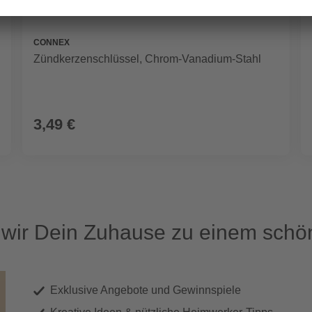
CONNEX
Zündkerzenschlüssel, Chrom-Vanadium-Stahl
3,49 €
ir Dein Zuhause zu einem schön
Exklusive Angebote und Gewinnspiele