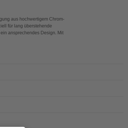
tigung aus hochwertigem Chrom-
iell für lang überstehende
g ein ansprechendes Design. Mit