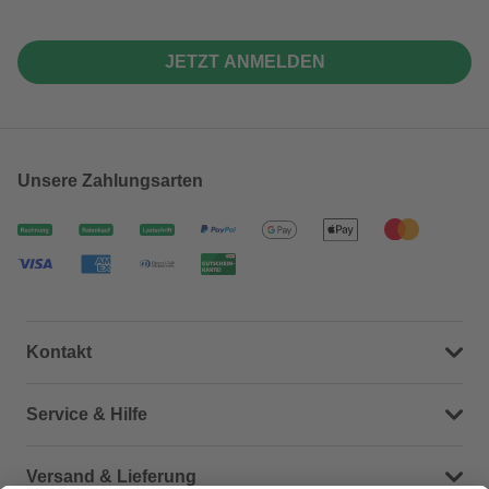
JETZT ANMELDEN
Unsere Zahlungsarten
Kontakt
Dein Kontakt zu uns
Service & Hilfe
Häufige Fragen (FAQ)
Versand & Lieferung