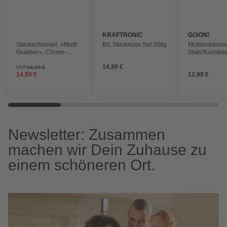
KRAFTRONIC
GO/ON!
Steckschlüssel, »Multi
Bit, Stecknuss Set 20tlg
Multifunktion
Grabber«, Chrom-
Stahl/Kunststo
Vanadium-Stahl,
14,99 €
gelb/schwarz
UVP
16,99 €
14,99 €
12,99 €
Newsletter: Zusammen
machen wir Dein Zuhause zu
einem schöneren Ort.