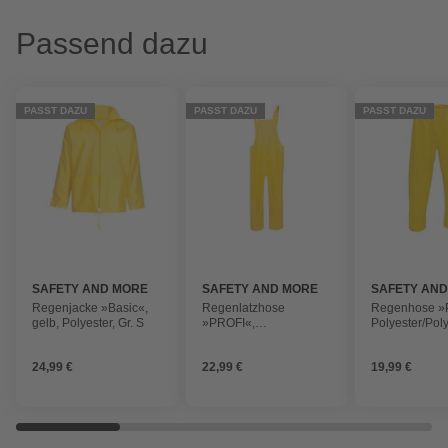
Passend dazu
PASST DAZU
PASST DAZU
PASST DAZU
SAFETY AND MORE
SAFETY AND MORE
SAFETY AN
Regenjacke »Basic«,
Regenlatzhose
Regenhose »
gelb, Polyester, Gr. S
»PROFI«,
Polyester/Pol
Polyester/Polyurethan,
gelb
gelb
24,99 €
22,99 €
19,99 €