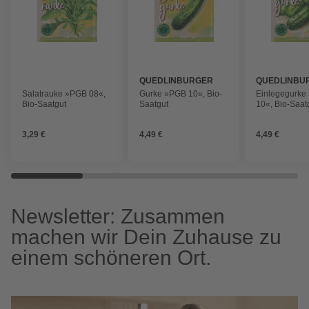
QUEDLINBURGER
QUEDLINBU
Salatrauke »PGB 08«,
Gurke »PGB 10«, Bio-
Einlegegurke
Bio-Saatgut
Saatgut
10«, Bio-Saat
3,29 €
4,49 €
4,49 €
Newsletter: Zusammen
machen wir Dein Zuhause zu
einem schöneren Ort.