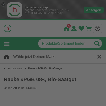
hagebau shop
Anzeigen
hagebau connect GmbH & Co. KG
KOSTENLOS- In Google Play
Wähle jetzt Deinen Markt
Rauke »PGB 08«, Bio-Saatgut
Rucolasamen
Rauke »PGB 08«, Bio-Saatgut
Online-Artikelnr.: 1434540