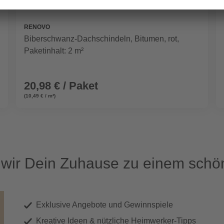
RENOVO
Biberschwanz-Dachschindeln, Bitumen, rot,
Paketinhalt: 2 m²
20,98 € / Paket
(10,49 € / m²)
ir Dein Zuhause zu einem schön
Exklusive Angebote und Gewinnspiele
Kreative Ideen & nützliche Heimwerker-Tipps