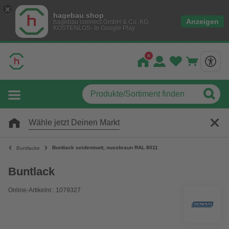
hagebau shop
Anzeigen
hagebau connect GmbH & Co. KG
KOSTENLOS- In Google Play
Wähle jetzt Deinen Markt
Buntlack seidenmatt, nussbraun RAL 8011
Buntlacke
Buntlack
Online-Artikelnr.: 1079327