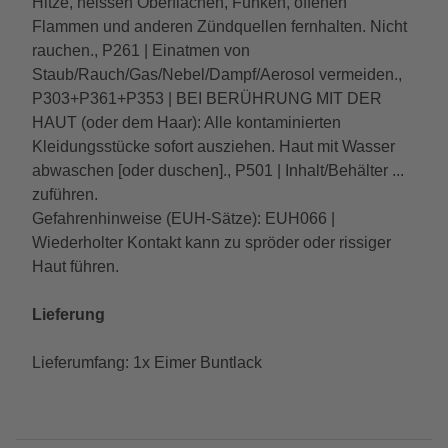
Hitze, heissen Oberflächen, Funken, offenen
Flammen und anderen Zündquellen fernhalten. Nicht
rauchen., P261 | Einatmen von
Staub/Rauch/Gas/Nebel/Dampf/Aerosol vermeiden.,
P303+P361+P353 | BEI BERÜHRUNG MIT DER
HAUT (oder dem Haar): Alle kontaminierten
Kleidungsstücke sofort ausziehen. Haut mit Wasser
abwaschen [oder duschen]., P501 | Inhalt/Behälter ...
zuführen.
Gefahrenhinweise (EUH-Sätze): EUH066 |
Wiederholter Kontakt kann zu spröder oder rissiger
Haut führen.
Lieferung
Lieferumfang: 1x Eimer Buntlack