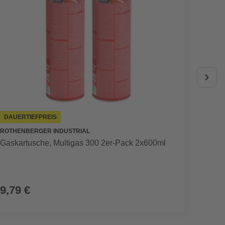
DAUERTIEFPREIS
ROTHENBERGER INDUSTRIAL
ROTHEN
Gaskartusche, Multigas 300 2er-Pack 2x600ml
Lötbre
9,79 €
9,99
(16,65 € / 