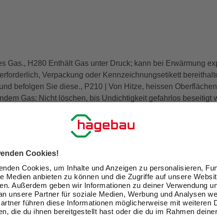
s Gas., H280 Enthält Gas unter Druck; kann bei Erwärmung exp
t erforderlich, Verpackung oder Kennzeichnungsetikett bereithalt
nd befolgen Sie diese., P210 | Von Hitze, heissen Oberfläch
ndem Gas: Nicht löschen, bis Undichtigkeit gefahrlos beseitigt 
en. An einem gut belüfteten Ort aufbewahren., P410+P412 | Vo