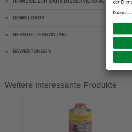
HINWEISE ZUR MARKTRESERVIERUNG
DOWNLOADS
HERSTELLERKONTAKT
BEWERTUNGEN
Weitere interessante Produkte