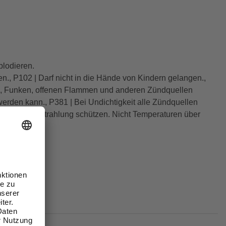
lodieren.
en., P102 | Darf nicht in die Hände von Kindern gelangen.,
en, Funken, offenen Flammen und anderen Zündquellen
werden kann., P381 | Bei Undichtigkeit alle Zündquellen
r Sonnenbestrahlung schützen. Nicht Temperaturen über