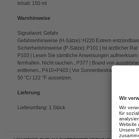
Inhalt: 150 ml
Warnhinweise
Signalwort: Gefahr
Gefahrenhinweise (H-Sätze): H220 Extrem entzündbare
Sicherheitshinweise (P-Sätze): P101 | Ist ärztlicher Ra
P103 | Lesen Sie sämtliche Anweisungen aufmerksam u
fernhalten. Nicht rauchen., P377 | Brand von ausströme
entfernen., P410+P403 | Vor Sonnenbestrahlung schütz
50 °C/ 122 °F aussetzen.
Lieferung
Lieferumfang: 1 Stück