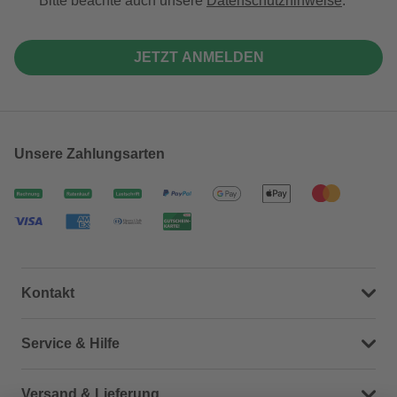
Bitte beachte auch unsere
Datenschutzhinweise
.
JETZT ANMELDEN
Unsere Zahlungsarten
Kontakt
Dein Kontakt zu uns
Service & Hilfe
Häufige Fragen (FAQ)
Versand & Lieferung