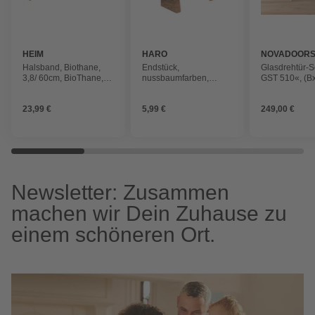
HEIM
HARO
NOVADOOR
Halsband, Biothane,
Endstück,
Glasdrehtür-
3,8/ 60cm, BioThane,
nussbaumfarben,
GST 510«, (Bx
Leuchtorange
Kunststoff
cm x 197,2 c
23,99 €
5,99 €
249,00 €
Newsletter: Zusammen
machen wir Dein Zuhause zu
einem schöneren Ort.