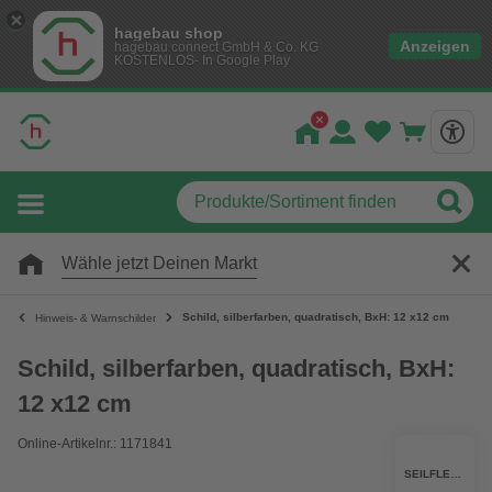
hagebau shop
Anzeigen
hagebau connect GmbH & Co. KG
KOSTENLOS- In Google Play
Wähle jetzt Deinen Markt
Schild, silberfarben, quadratisch, BxH: 12 x12 cm
Hinweis- & Warnschilder
Schild, silberfarben, quadratisch, BxH:
12 x12 cm
Online-Artikelnr.: 1171841
SEILFLECHTER