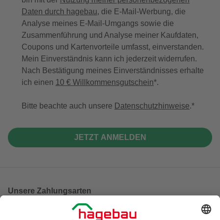
Daten durch hagebau
, die E-Mail-Werbung, die
Analyse meines E-Mail-Umgangs sowie die
Zusammenführung und Analyse meiner Kaufdaten,
Coupons und Kartenvorteile umfasst, einverstanden.
Mein Einverständnis kann ich jederzeit widerrufen.
Nach Bestätigung meines Einverständnisses erhalte
ich einen
10 € Willkommensgutschein
*.
Bitte beachte auch unsere
Datenschutzhinweise
.
JETZT ANMELDEN
Unsere Zahlungsarten