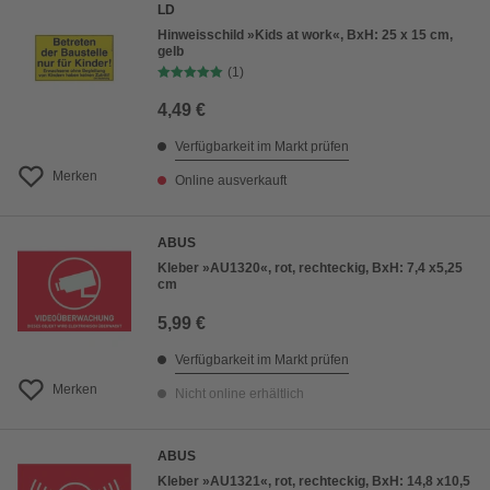
LD
Hinweisschild »Kids at work«, BxH: 25 x 15 cm,
gelb
(1)
4,49 €
Verfügbarkeit im Markt prüfen
Merken
Online ausverkauft
ABUS
Kleber »AU1320«, rot, rechteckig, BxH: 7,4 x5,25
cm
5,99 €
Verfügbarkeit im Markt prüfen
Merken
Nicht online erhältlich
ABUS
Kleber »AU1321«, rot, rechteckig, BxH: 14,8 x10,5