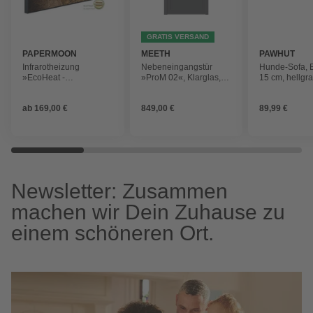
GRATIS VERSAND
PAPERMOON
MEETH
PAWHUT
Infrarotheizung
Nebeneingangstür
Hunde-Sofa, B
»EcoHeat -
»ProM 02«, Klarglas,
15 cm, hellgr
Apokalyptische
titanfarben, nach
Landschaft«, Matt-
Außen öffnend
ab
169,00 €
849,00 €
89,99 €
Effekt
Newsletter: Zusammen
machen wir Dein Zuhause zu
einem schöneren Ort.