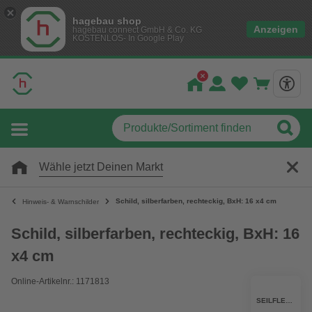
hagebau shop
Anzeigen
hagebau connect GmbH & Co. KG
KOSTENLOS- In Google Play
Wähle jetzt Deinen Markt
Schild, silberfarben, rechteckig, BxH: 16 x4 cm
Hinweis- & Warnschilder
Schild, silberfarben, rechteckig, BxH: 16
x4 cm
Online-Artikelnr.: 1171813
SEILFLECHTER