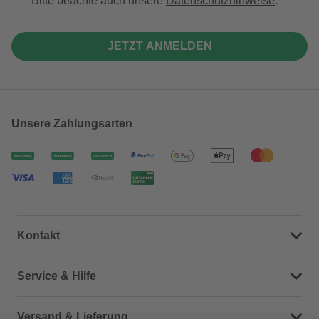
Bitte beachte auch unsere
Datenschutzhinweise
.
JETZT ANMELDEN
Unsere Zahlungsarten
Kontakt
Dein Kontakt zu uns
Service & Hilfe
Häufige Fragen (FAQ)
Versand & Lieferung