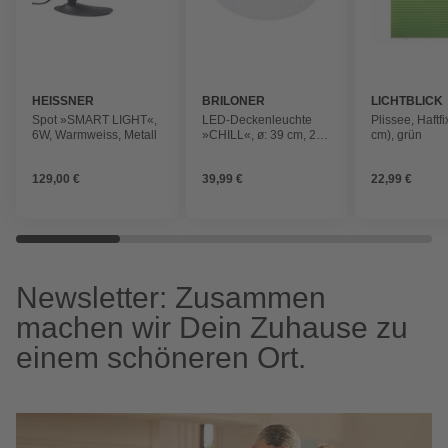
HEISSNER
BRILONER
LICHTBLICK
Spot »SMART LIGHT«,
LED-Deckenleuchte
Plissee, Haftf
6W, Warmweiss, Metall
»CHILL«, ø: 39 cm, 24
cm), grün
W, 230 V
129,00 €
39,99 €
22,99 €
Newsletter: Zusammen
machen wir Dein Zuhause zu
einem schöneren Ort.