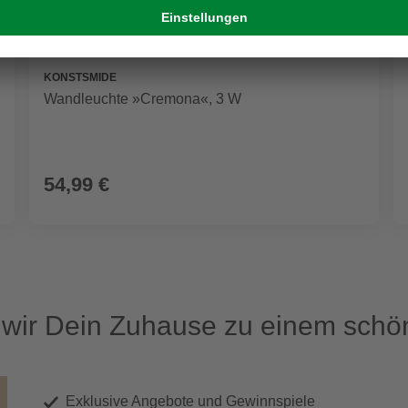
KONSTSMIDE
Wandleuchte »Cremona«, 3 W
54,99 €
ir Dein Zuhause zu einem schön
Exklusive Angebote und Gewinnspiele