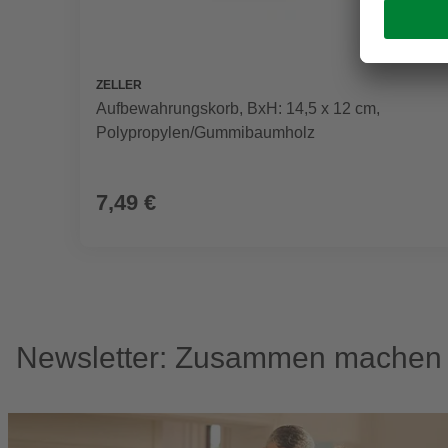
ZELLER
Aufbewahrungskorb, BxH: 14,5 x 12 cm,
Polypropylen/Gummibaumholz
7,49 €
Newsletter: Zusammen machen w