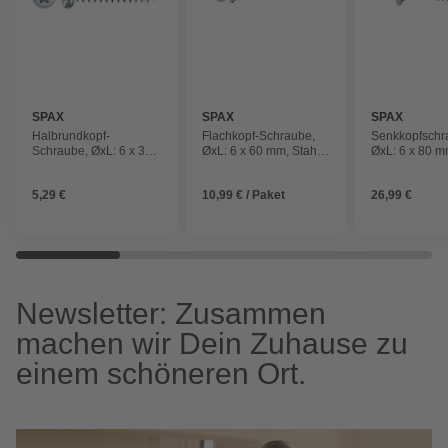
SPAX
SPAX
SPAX
Halbrundkopf-
Flachkopf-Schraube,
Senkkopfschr
Schraube, ØxL: 6 x 30
ØxL: 6 x 60 mm, Stahl,
ØxL: 6 x 80 m
mm, Stahl, 20 Stück
75 Stück
200 Stück
5,29 €
10,99 € / Paket
26,99 €
Newsletter: Zusammen
machen wir Dein Zuhause zu
einem schöneren Ort.