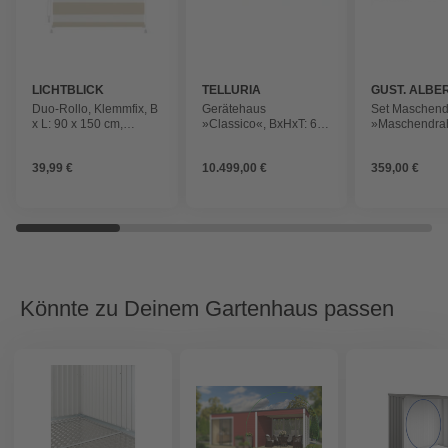
LICHTBLICK
TELLURIA
GUST. ALBE
GMBH & CO.
Duo-Rollo, ‎Klemmfix, B
Gerätehaus
Set Maschend
x L: 90 x 150 cm,
»Classico«, BxHxT: 692
»Maschendrah
Polyester, creme
x 219 x 318 cm
2500x150 cm, 
(Außenmaß inkl.
metallic
39,99 €
10.499,00 €
359,00 €
Dachüberstand)
Könnte zu Deinem Gartenhaus passen