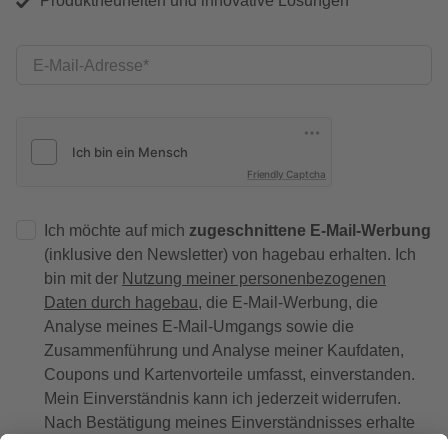
Produktneuheiten und innovative Lösungen
E-Mail-Adresse
Friendly Captcha
Ich möchte auf mich
zugeschnittene E-Mail-Werbung
(inklusive den Newsletter) von hagebau erhalten. Ich
bin mit der
Nutzung meiner personenbezogenen
Daten durch hagebau
, die E-Mail-Werbung, die
Analyse meines E-Mail-Umgangs sowie die
Zusammenführung und Analyse meiner Kaufdaten,
Coupons und Kartenvorteile umfasst, einverstanden.
Mein Einverständnis kann ich jederzeit widerrufen.
Nach Bestätigung meines Einverständnisses erhalte
ich einen
10 € Willkommensgutschein
*.