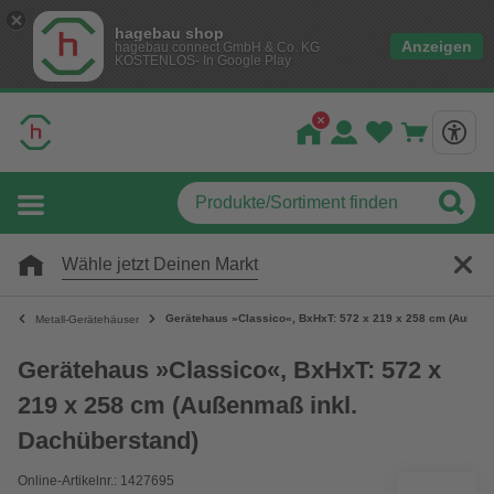
hagebau shop
Anzeigen
hagebau connect GmbH & Co. KG
KOSTENLOS- In Google Play
Wähle jetzt Deinen Markt
Gerätehaus »Classico«, BxHxT: 572 x 219 x 258 cm (Außenm
Metall-Gerätehäuser
Gerätehaus »Classico«, BxHxT: 572 x
219 x 258 cm (Außenmaß inkl.
Dachüberstand)
Online-Artikelnr.: 1427695