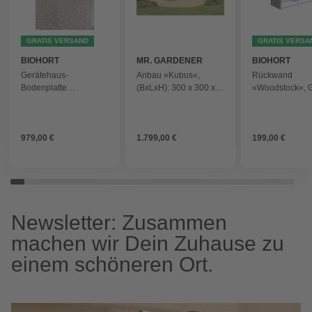
GRATIS VERSAND
GRATIS VERSA
BIOHORT
MR. GARDENER
BIOHORT
Gerätehaus-
Anbau »Kubus«,
Rückwand
Bodenplatte
(BxLxH): 300 x 300 x
»Woodstock«, G
»Highline«, BxT: 283,2
239 cm, schwarz,
quarzgrau-metal
x 283,5 cm, Gr. H6 -
rot/weiss
grau
979,00 €
1.799,00 €
199,00 €
Newsletter: Zusammen
machen wir Dein Zuhause zu
einem schöneren Ort.