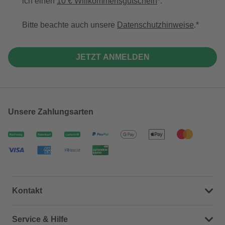
ich einen
10 € Willkommensgutschein
*.
Bitte beachte auch unsere
Datenschutzhinweise
.
JETZT ANMELDEN
Unsere Zahlungsarten
Kontakt
Dein Kontakt zu uns
Service & Hilfe