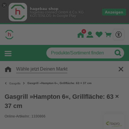
hagebau shop
Anzeigen
hagebau connect GmbH & Co. KG
KOSTENLOS- In Google Play
Wähle jetzt Deinen Markt
Gasgrill »Hampton 6«, Grillfläche: 63 × 37 cm
Gasgrills
Gasgrill »Hampton 6«, Grillfläche: 63 ×
37 cm
Online-Artikelnr.: 1330866