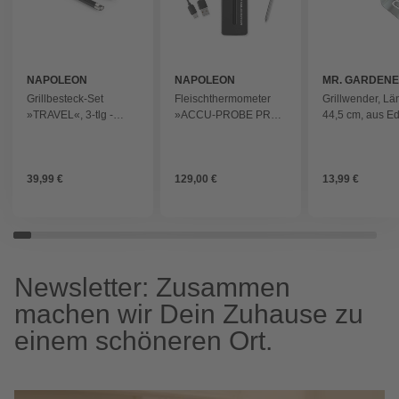
NAPOLEON
NAPOLEON
MR. GARDEN
Grillbesteck-Set
Fleischthermometer
Grillwender, Lä
»TRAVEL«, 3-tlg -
»ACCU-PROBE PRO
44,5 cm, aus Ed
schwarz
X«, kabellos, Bluetooth
- silberfarben
- schwarz
39,99 €
129,00 €
13,99 €
Newsletter: Zusammen
machen wir Dein Zuhause zu
einem schöneren Ort.