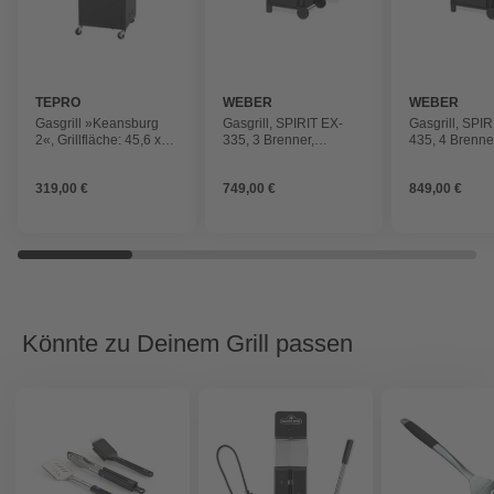
TEPRO
WEBER
WEBER
Gasgrill »Keansburg
Gasgrill, SPIRIT EX-
Gasgrill, SPIR
2«, Grillfläche: 45,6 x
335, 3 Brenner,
435, 4 Brenne
11,5 cm
Grillfläche: 52 x 44,5
Grillfläche: 6
cm
319,00 €
749,00 €
849,00 €
Könnte zu Deinem Grill passen