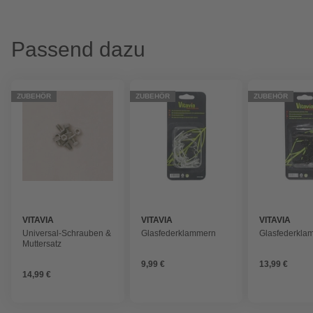
Passend dazu
ZUBEHÖR
ZUBEHÖR
ZUBEHÖR
VITAVIA
VITAVIA
VITAVIA
Universal-Schrauben &
Glasfederklammern
Glasfederkla
Muttersatz
9,99 €
13,99 €
14,99 €