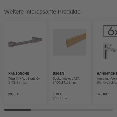
Weitere interessante Produkte
HANSGROHE
EGGER
HANSGROH
Türgriff, »AddStoris Q«,
Sockelleiste, L727,
Armatur, »Ver
B: 39,8 cm,
2400x14x58mm,
Blend«, eckig,
chromfarben
Kubisch
mit Festauslau
99,99 €
9,39 €
379,00 €
(3,91 € / m)