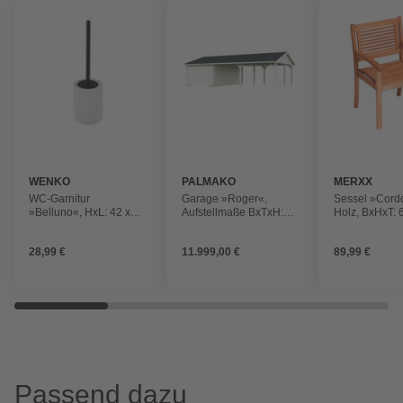
WENKO
PALMAKO
MERXX
WC-Garnitur
Garage »Roger«,
Sessel »Cord
»Belluno«, HxL: 42 x
Aufstellmaße BxTxH:
Holz, BxHxT: 
11,5 cm, Keramik
1006 x 619 x 316 cm,
58 cm
Blockbohlensystem,
28,99 €
11.999,00 €
89,99 €
Holz
Passend dazu