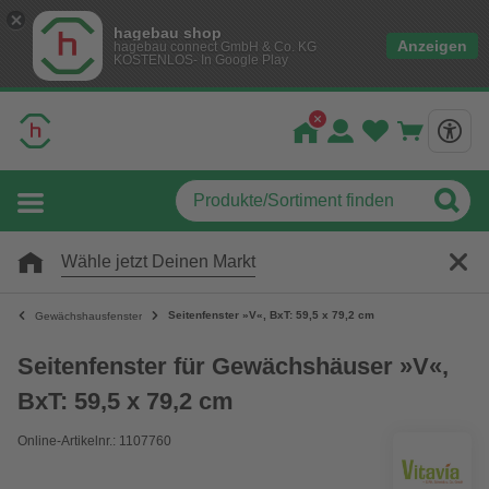
hagebau shop
Anzeigen
hagebau connect GmbH & Co. KG
KOSTENLOS- In Google Play
Wähle jetzt Deinen Markt
Seitenfenster »V«, BxT: 59,5 x 79,2 cm
Gewächshausfenster
Seitenfenster für Gewächshäuser »V«,
BxT: 59,5 x 79,2 cm
Online-Artikelnr.: 1107760