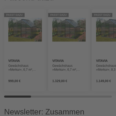
PASST DAZU
PASST DAZU
PASST DAZU
VITAVIA
VITAVIA
VITAVIA
Gewächshaus
Gewächshaus
Gewächshau
»Merkur«, 6,7 m²,
»Merkur«, 6,7 m²,
»Merkur«, 8,3
Kunststoff/Aluminium,
Kunststoff/Aluminium,
Kunststoff/Al
winterfest
winterfest
winterfest
999,00 €
1.329,00 €
1.149,00 €
Newsletter: Zusammen