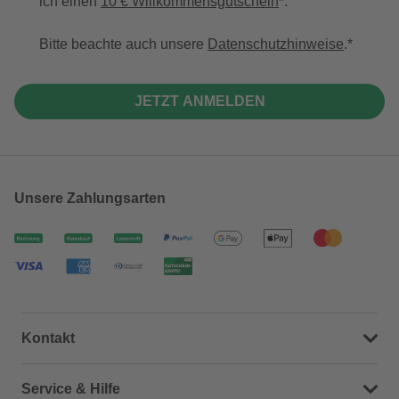
ich einen
10 € Willkommensgutschein
*.
Bitte beachte auch unsere
Datenschutzhinweise
.
JETZT ANMELDEN
Unsere Zahlungsarten
Kontakt
Dein Kontakt zu uns
Service & Hilfe