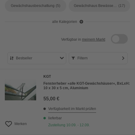
Gewächshausbeschattung
(5)
Gewächshaus Bewässerung
(17)
alle Kategorien
Verfügbar in
meinem Markt
Bestseller
Filtern
Bestseller
KGT
Preis aufsteigend
Fensterheber »alle KGT-Gewächshäuser«, BxLxH:
10 x 30 x 5 cm, Aluminium
Preis absteigend
55,00 €
Bewertung
Verfügbarkeit im Markt prüfen
lieferbar
Merken
Zustellung 10.09. - 12.09.