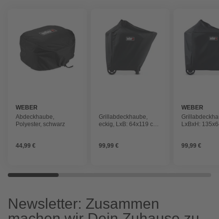
WEBER
WEBER
Abdeckhaube,
Grillabdeckhaube,
Grillabdeckha
Polyester, schwarz
eckig, LxB: 64x119 cm,
LxBxH: 135x
Polyester
cm, schwarz
44,99 €
99,99 €
99,99 €
Newsletter: Zusammen
machen wir Dein Zuhause zu