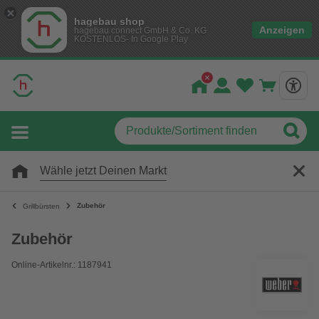
hagebau shop
Anzeigen
hagebau connect GmbH & Co. KG
KOSTENLOS- In Google Play
Wähle jetzt Deinen Markt
Zubehör
Grillbürsten
Zubehör
Online-Artikelnr.: 1187941