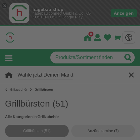
hagebau shop
Anzeigen
hagebau connect GmbH & Co. KG
KOSTENLOS- In Google Play
Wähle jetzt Deinen Markt
Grillzubehör
Grillbürsten
Grillbürsten
(51)
Alle Kategorien in Grillzubehör
Grillbürsten
(51)
Anzündkamine
(7)