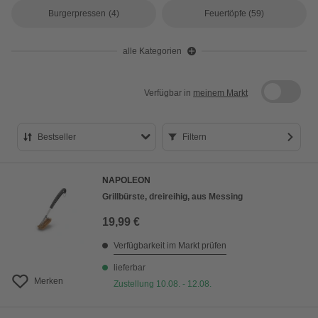
Burgerpressen
(4)
Feuertöpfe
(59)
alle Kategorien
Verfügbar in
meinem Markt
Bestseller
Filtern
Bestseller
NAPOLEON
Preis aufsteigend
Grillbürste, dreireihig, aus Messing
Preis absteigend
19,99 €
Bewertung
Verfügbarkeit im Markt prüfen
lieferbar
Merken
Zustellung 10.08. - 12.08.