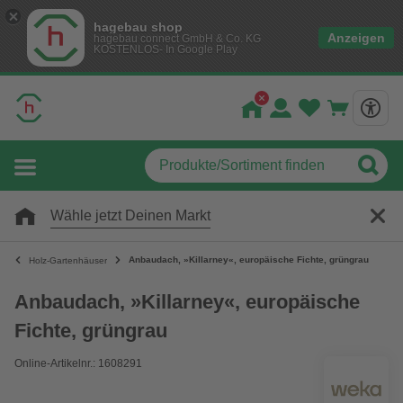
hagebau shop
Anzeigen
hagebau connect GmbH & Co. KG
KOSTENLOS- In Google Play
Wähle jetzt Deinen Markt
Anbaudach, »Killarney«, europäische Fichte, grüngrau
Holz-Gartenhäuser
Anbaudach, »Killarney«, europäische
Fichte, grüngrau
Online-Artikelnr.: 1608291