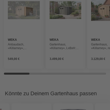
WEKA
WEKA
WEKA
Anbaudach,
Gartenhaus,
Gartenhaus,
»Killarney«,
»Killarney«, LxBxH:
»Killarney«, r
europäische Fichte,
250x250x241 cm,
LxBxH: 300x
LxBxH: 314x50x211
grüngrau
cm, naturfarb
549,00 €
3.499,00 €
3.129,00 €
cm, naturfarben
Könnte zu Deinem Gartenhaus passen