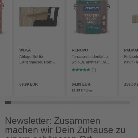
WEKA
RENOVO
PALMA
Ablage-Set für
Terrassenbodenfarbe,
Fußbode
Gartenhäuser, Holz -
wb 4,0L anthrazit RAL
natur - 
beige
7016 - grau
(1)
69,99 EUR
64,99 EUR
259,00
16,25 € / Liter
Newsletter: Zusammen
machen wir Dein Zuhause zu