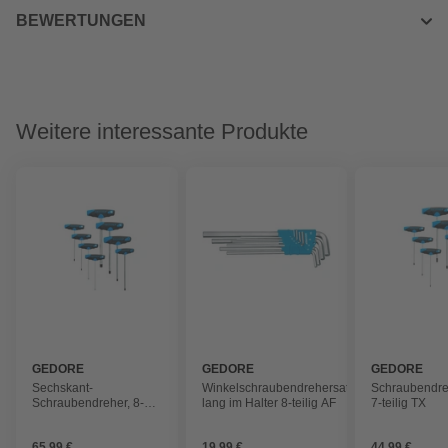
BEWERTUNGEN
Weitere interessante Produkte
GEDORE
GEDORE
GEDORE
Sechskant-
Winkelschraubendrehersatz,
Schraubendre
Schraubendreher, 8-
lang im Halter 8-teilig AF
7-teilig TX
teilig
65,99 €
19,99 €
44,99 €