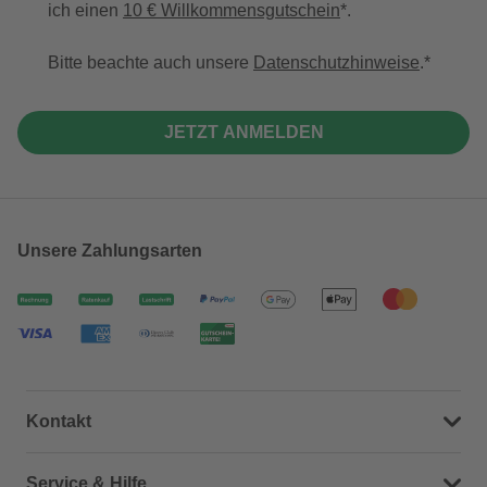
ich einen
10 € Willkommensgutschein
*.
Bitte beachte auch unsere
Datenschutzhinweise
.
JETZT ANMELDEN
Unsere Zahlungsarten
Kontakt
Dein Kontakt zu uns
Service & Hilfe