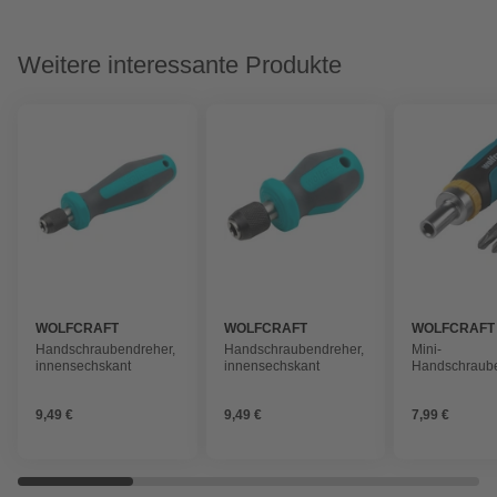
Weitere interessante Produkte
WOLFCRAFT
WOLFCRAFT
WOLFCRAFT
Handschraubendreher,
Handschraubendreher,
Mini-
innensechskant
innensechskant
Handschraube
Metall, innen
121g
9,49 €
9,49 €
7,99 €