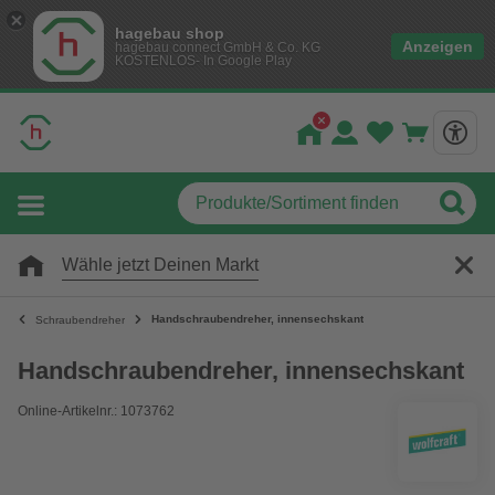
hagebau shop
Anzeigen
hagebau connect GmbH & Co. KG
KOSTENLOS- In Google Play
Wähle jetzt Deinen Markt
Handschraubendreher, innensechskant
Schraubendreher
Handschraubendreher, innensechskant
Online-Artikelnr.: 1073762