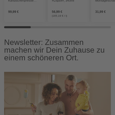
Kartuschenpresse
»Liquix«, 345ml
Montagesch
»RCG18-0«,
Auspressdruck 225 kg,
99,99 €
56,99 €
31,99 €
ohne Akku und
Ladegerät
(165,19 € / l)
Newsletter: Zusammen
machen wir Dein Zuhause zu
einem schöneren Ort.