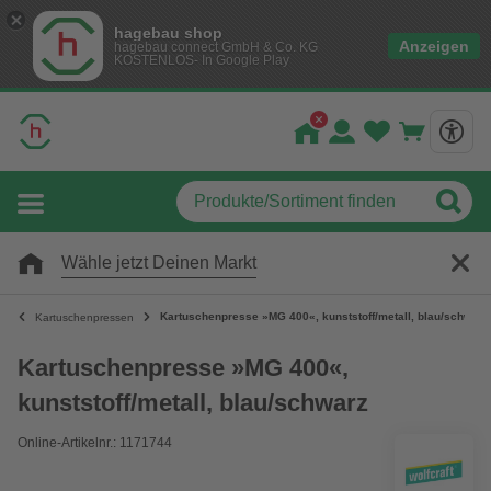
hagebau shop
Anzeigen
hagebau connect GmbH & Co. KG
KOSTENLOS- In Google Play
Wähle jetzt Deinen Markt
Kartuschenpresse »MG 400«, kunststoff/metall, blau/schwarz
Kartuschenpressen
Kartuschenpresse »MG 400«,
kunststoff/metall, blau/schwarz
Online-Artikelnr.: 1171744