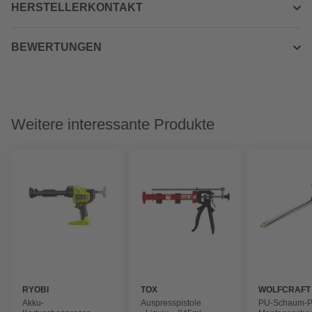
HERSTELLERKONTAKT
BEWERTUNGEN
Weitere interessante Produkte
RYOBI
TOX
WOLFCRAFT
Akku-
Auspresspistole
PU-Schaum-Pis