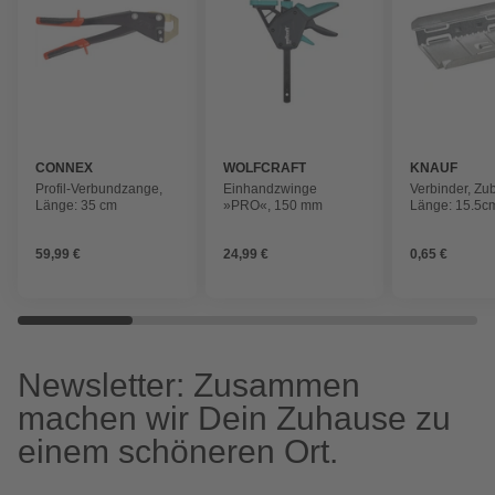
CONNEX
WOLFCRAFT
KNAUF
Profil-Verbundzange,
Einhandzwinge
Verbinder, Zu
Länge: 35 cm
»PRO«, 150 mm
Länge: 15.5c
silberfarben
59,99 €
24,99 €
0,65 €
Newsletter: Zusammen
machen wir Dein Zuhause zu
einem schöneren Ort.