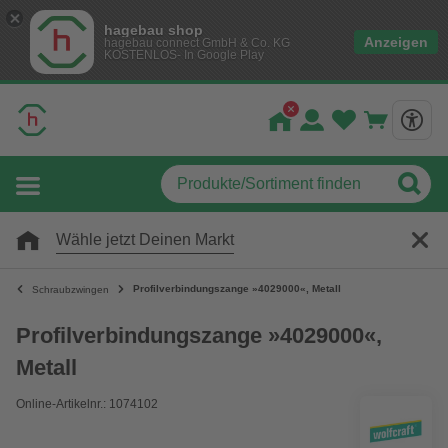
hagebau shop
Anzeigen
hagebau connect GmbH & Co. KG
KOSTENLOS- In Google Play
Wähle jetzt Deinen Markt
Profilverbindungszange »4029000«, Metall
Schraubzwingen
Profilverbindungszange »4029000«,
Metall
Online-Artikelnr.: 1074102