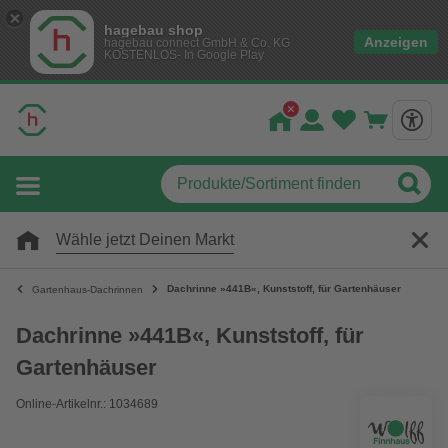
hagebau shop
Anzeigen
hagebau connect GmbH & Co. KG
KOSTENLOS- In Google Play
Wähle jetzt Deinen Markt
Dachrinne »441B«, Kunststoff, für Gartenhäuser
Gartenhaus-Dachrinnen
Dachrinne »441B«, Kunststoff, für
Gartenhäuser
Online-Artikelnr.: 1034689