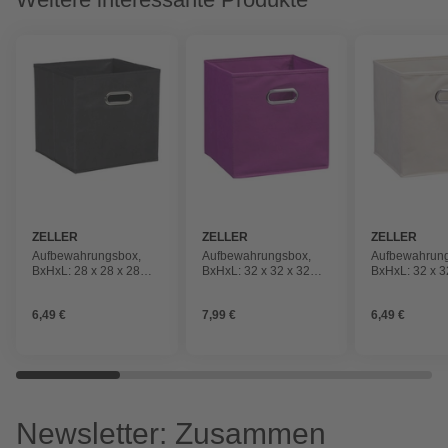
ZELLER
ZELLER
ZELLER
Aufbewahrungsbox,
Aufbewahrungsbox,
Aufbewahrun
BxHxL: 28 x 28 x 28
BxHxL: 32 x 32 x 32
BxHxL: 32 x 3
cm, Kunstfaser
cm, Kunstfaser
cm, Kunstfase
6,49 €
7,99 €
6,49 €
Newsletter: Zusammen