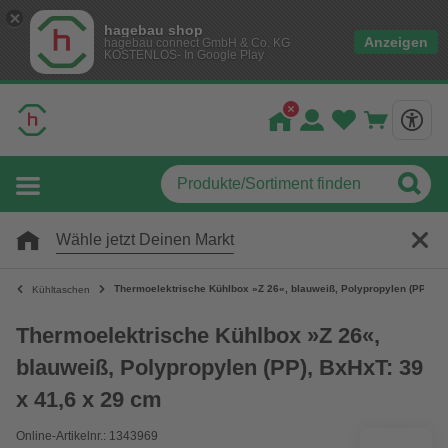
hagebau shop
Anzeigen
hagebau connect GmbH & Co. KG
KOSTENLOS- In Google Play
Wähle jetzt Deinen Markt
Thermoelektrische Kühlbox »Z 26«, blauweiß, Polypropylen (PP), Bx
Kühltaschen
Thermoelektrische Kühlbox »Z 26«,
blauweiß, Polypropylen (PP), BxHxT: 39
x 41,6 x 29 cm
Online-Artikelnr.: 1343969