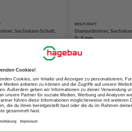
T
WOLFCRAFT
ohrer, Sechskant-Schaft,
Diamantbohrer, Sechskan
D: 8 mm
15,99 €
eit im Markt prüfen
Verfügbarkeit im Markt prüfen
ne erhältlich
Nicht online erhältlich