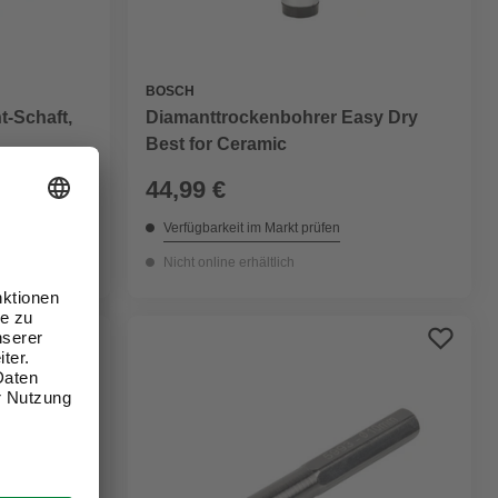
BOSCH
t-Schaft,
Diamanttrockenbohrer Easy Dry
Best for Ceramic
44,99 €
Verfügbarkeit im Markt prüfen
Nicht online erhältlich