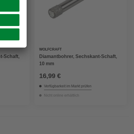
WOLFCRAFT
t-Schaft,
Diamantbohrer, Sechskant-Schaft,
10 mm
16,99 €
Verfügbarkeit im Markt prüfen
Nicht online erhältlich