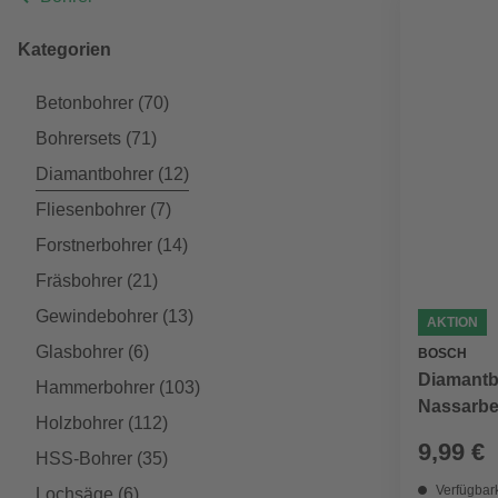
Kategorien
Betonbohrer
(70)
Bohrersets
(71)
Diamantbohrer
(12)
Fliesenbohrer
(7)
Forstnerbohrer
(14)
Fräsbohrer
(21)
Gewindebohrer
(13)
AKTION
Glasbohrer
(6)
BOSCH
Diamantbo
Hammerbohrer
(103)
Nassarbe
Holzbohrer
(112)
9,99 €
HSS-Bohrer
(35)
Verfügbark
Lochsäge
(6)