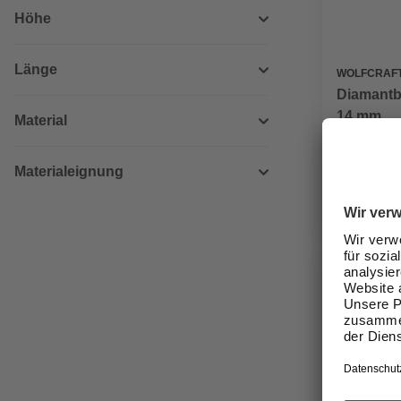
Höhe
Länge
WOLFCRAF
Diamantb
14 mm
Material
17,99 €
Materialeignung
Verfügbark
Nicht onli