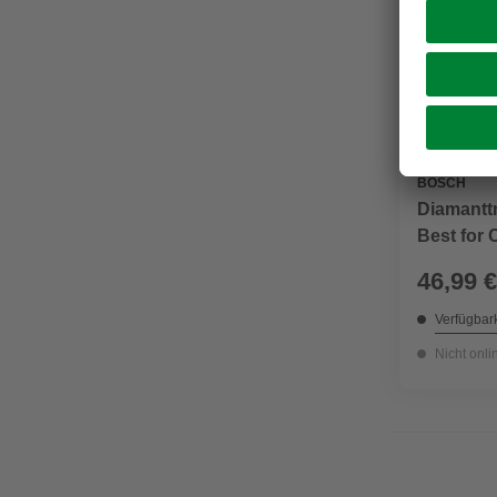
BOSCH
Diamantt
Best for 
46,99 €
Verfügbark
Nicht onli