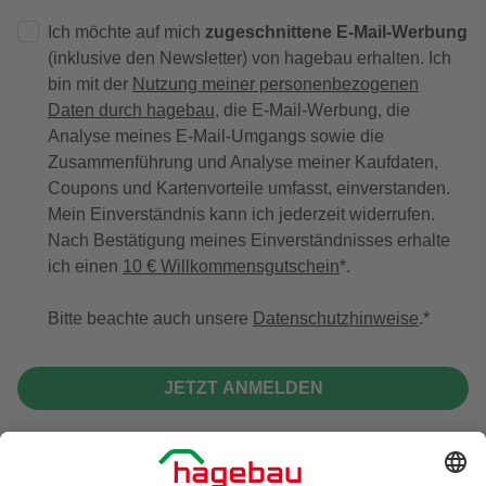
Ich möchte auf mich
zugeschnittene E-Mail-Werbung
(inklusive den Newsletter) von hagebau erhalten. Ich
bin mit der
Nutzung meiner personenbezogenen
Daten durch hagebau
, die E-Mail-Werbung, die
Analyse meines E-Mail-Umgangs sowie die
Zusammenführung und Analyse meiner Kaufdaten,
Coupons und Kartenvorteile umfasst, einverstanden.
Mein Einverständnis kann ich jederzeit widerrufen.
Nach Bestätigung meines Einverständnisses erhalte
ich einen
10 € Willkommensgutschein
*.
Bitte beachte auch unsere
Datenschutzhinweise
.
JETZT ANMELDEN