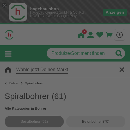
hagebau shop
Anzeigen
hagebau connect GmbH & Co. KG
KOSTENLOS- In Google Play
Wähle jetzt Deinen Markt
Bohrer
Spiralbohrer
Spiralbohrer
(61)
Alle Kategorien in Bohrer
Spiralbohrer
(61)
Betonbohrer
(70)