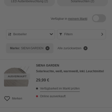
LED Außenbeleuchtung
(2)
Solarleuchten
(2)
Verfügbar in
meinem Markt
Bestseller
Filtern
Bestseller
Marke:
SIENA GARDEN
Alle zurücksetzen
Preis aufsteigend
Preis absteigend
SIENA GARDEN
Bewertung
Solarleuchte, weiß, warmweiß, inkl. Leuchtmittel
AUSVERKAUFT
29,99 €
Verfügbarkeit im Markt prüfen
Online ausverkauft
Merken