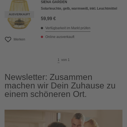
SIENA GARDEN
Solarleuchte, gelb, warmweiß, inkl. Leuchtmittel
AUSVERKAUFT
59,99 €
Verfügbarkeit im Markt prüfen
Online ausverkauft
Merken
1
von
1
Newsletter: Zusammen
machen wir Dein Zuhause zu
einem schöneren Ort.