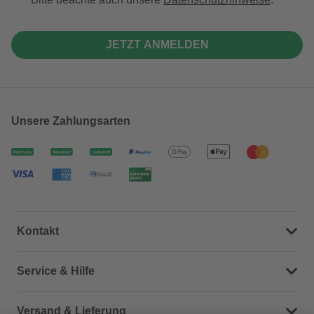
JETZT ANMELDEN
Unsere Zahlungsarten
Kontakt
Dein Kontakt zu uns
Service & Hilfe
Häufige Fragen (FAQ)
Versand & Lieferung