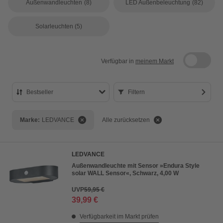
Außenwandleuchten
(8)
LED Außenbeleuchtung
(82)
Solarleuchten
(5)
Verfügbar in
meinem Markt
Bestseller
Filtern
Bestseller
Marke:
LEDVANCE
Alle zurücksetzen
Preis aufsteigend
Preis absteigend
LEDVANCE
Bewertung
Außenwandleuchte mit Sensor »Endura Style
solar WALL Sensor«, Schwarz, 4,00 W
UVP
59,95 €
39,99 €
Verfügbarkeit im Markt prüfen