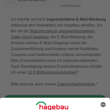
Friendly Captcha
Ich möchte auf mich
zugeschnittene E-Mail-Werbung
(inklusive den Newsletter) von hagebau erhalten. Ich
bin mit der
Nutzung meiner personenbezogenen
Daten durch hagebau
, die E-Mail-Werbung, die
Analyse meines E-Mail-Umgangs sowie die
Zusammenführung und Analyse meiner Kaufdaten,
Coupons und Kartenvorteile umfasst, einverstanden.
Mein Einverständnis kann ich jederzeit widerrufen.
Nach Bestätigung meines Einverständnisses erhalte
ich einen
10 € Willkommensgutschein
*.
Bitte beachte auch unsere
Datenschutzhinweise
.
JETZT ANMELDEN