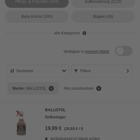
Pflege- & Putzmittel
(334)
Aufbewahrung
(1123)
Baby & Kind
(195)
Bügeln
(45)
alle Kategorien
Verfügbar in
meinem Markt
Bestseller
Filtern
Bestseller
Marke:
BALLISTOL
Alle zurücksetzen
Preis aufsteigend
Preis absteigend
BALLISTOL
Bewertung
Grillreiniger
19,99 €
(26,65 € / l)
Verfügbarkeit im Markt prüfen