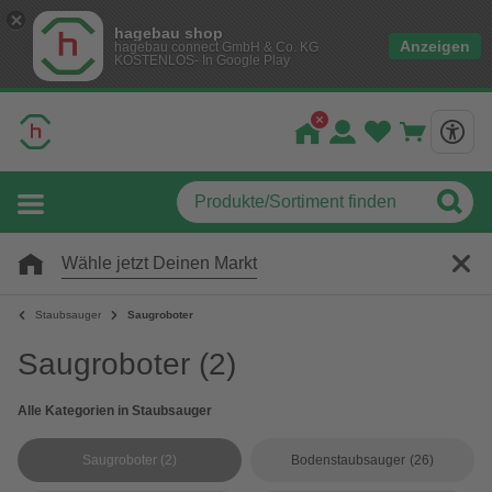
hagebau shop
Anzeigen
hagebau connect GmbH & Co. KG
KOSTENLOS- In Google Play
Wähle jetzt Deinen Markt
Staubsauger
Saugroboter
Saugroboter
(2)
Alle Kategorien in Staubsauger
Saugroboter
(2)
Bodenstaubsauger
(26)