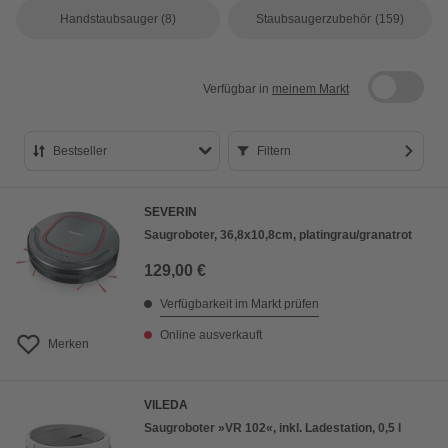
Handstaubsauger
(8)
Staubsaugerzubehör
(159)
Verfügbar in
meinem Markt
Bestseller
Filtern
Bestseller
SEVERIN
Preis aufsteigend
Saugroboter, 36,8x10,8cm, platingrau/granatrot
Preis absteigend
129,00 €
Bewertung
Verfügbarkeit im Markt prüfen
Online ausverkauft
Merken
VILEDA
Saugroboter »VR 102«, inkl. Ladestation, 0,5 l