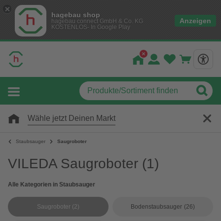
hagebau shop
Anzeigen
hagebau connect GmbH & Co. KG
KOSTENLOS- In Google Play
Wähle jetzt Deinen Markt
Staubsauger
Saugroboter
VILEDA Saugroboter
(1)
Alle Kategorien in Staubsauger
Saugroboter
(2)
Bodenstaubsauger
(26)