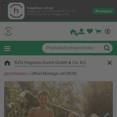
hagebau shop
Anzeigen
hagebau connect GmbH & Co. KG
KOSTENLOS- In Google Play
BZN Hagebau Aurich GmbH & Co. KG
geschlossen
•
öffnet Montags um 08:00