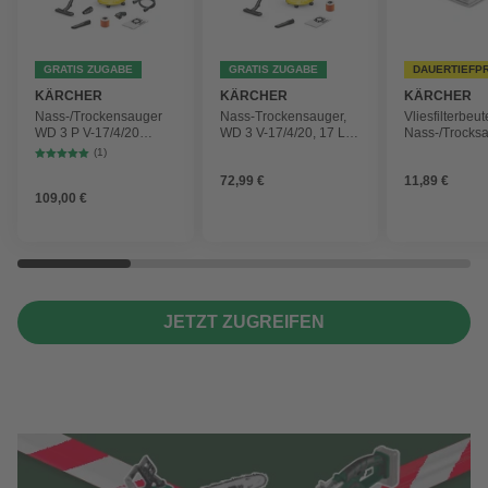
GRATIS ZUGABE
GRATIS ZUGABE
DAUERTIEFP
KÄRCHER
KÄRCHER
KÄRCHER
Nass-/Trockensauger
Nass-Trockensauger,
Vliesfilterbeut
WD 3 P V-17/4/20
WD 3 V-17/4/20, 17 L,
Nass-/Trocks
Workshop mit
1000 W
2 Plus, WD 3,
(1)
Gerätesteckdose, 17-
Battery und 
72,99 €
11,89 €
Liter-Kunststoffbehälter
4 Stück
109,00 €
JETZT ZUGREIFEN