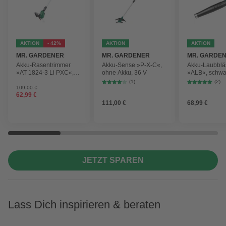
AKTION
- 42%
AKTION
AKTION
MR. GARDENER
MR. GARDENER
MR. GARDE
Akku-Rasentrimmer
Akku-Sense »P-X-C«,
Akku-Laubblä
»AT 1824-3 Li PXC«,
ohne Akku, 36 V
»ALB«, schwa
inkl. 2x Akku
max.
(1)
(2)
Blasgeschwind
109,00 €
62,99 €
210 km/h
111,00 €
68,99 €
JETZT SPAREN
Lass Dich inspirieren & beraten