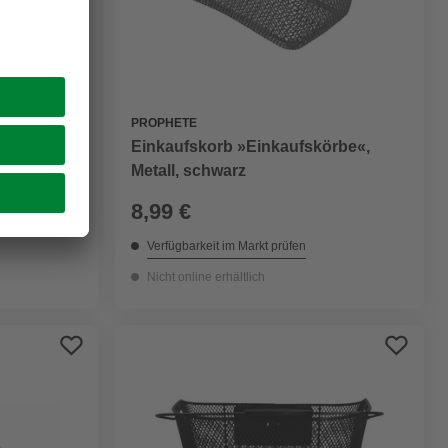
PROPHETE
Einkaufskorb »Einkaufskörbe«,
Metall, schwarz
8,99 €
Verfügbarkeit im Markt prüfen
Nicht online erhältlich