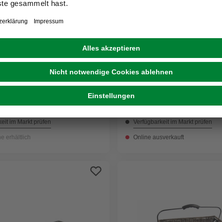
AHRRAD
gerkorb »E-bike City«,
Fahrradkorb, Kunststoff
f, schwarz
32,99 €
eit im Markt prüfen
Verfügbarkeit im Markt prüfen
ne erhältlich
Online ausverkauft