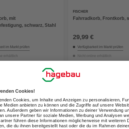
FISCHER
rb, mit
Fahrradkorb, Frontkorb, 
festigung, schwarz, Stahl
29,99 €
eit im Markt prüfen
Verfügbarkeit im Markt prüfen
ne erhältlich
Nicht online erhältlich