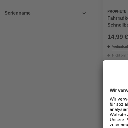
PROPHETE
Serienname
Fahrradko
Schnellbe
14,99 €
Verfügbark
Nicht onli