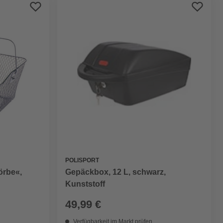
Preis aufsteigend
Preis absteigend
Bewertung
POLISPORT
örbe«,
Gepäckbox, 12 L, schwarz,
Kunststoff
49,99 €
Verfügbarkeit im Markt prüfen