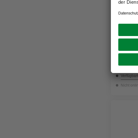
FISCHER F
Gepäckträ
Kunststof
22,99 €
Verfügbark
Nicht onli