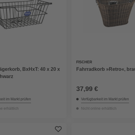
FISCHER
gerkorb, BxHxT: 40 x 20 x
Fahrradkorb »Retro«, br
chwarz
37,99 €
eit im Markt prüfen
Verfügbarkeit im Markt prüfen
ne erhältlich
Nicht online erhältlich