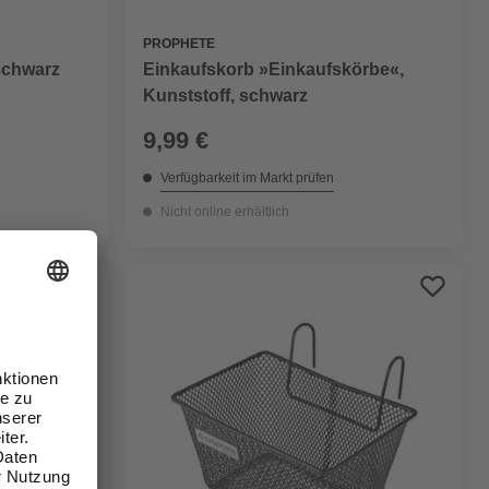
PROPHETE
Einkaufskorb »Einkaufskörbe«,
schwarz
Kunststoff, schwarz
9,99 €
Verfügbarkeit im Markt prüfen
Nicht online erhältlich