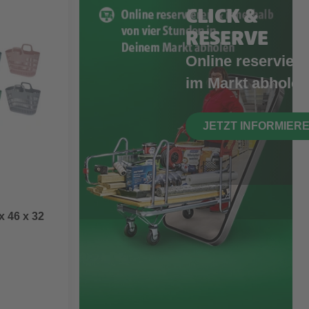
CLICK &
RESERVE
Online reserviere
im Markt abholen
JETZT INFORMIER
x 46 x 32