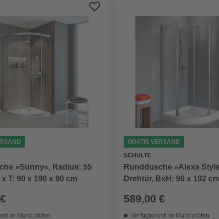
ERSAND
GRATIS VERSAND
SCHULTE
he »Sunny«, Radius: 55
Runddusche »Alexa Style
 x T: 90 x 190 x 90 cm
Drehtür, BxH: 90 x 192 c
 €
589,00 €
eit im Markt prüfen
Verfügbarkeit im Markt prüfen