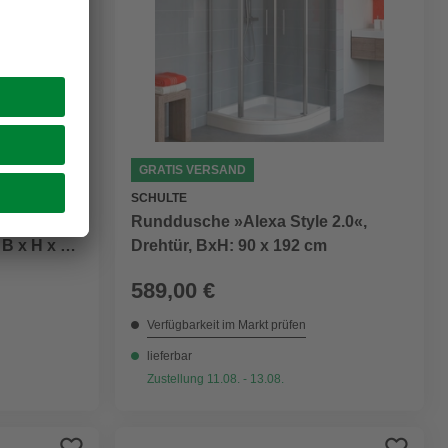
GRATIS VERSAND
SCHULTE
s Alexa
Runddusche »Alexa Style 2.0«,
 B x H x T:
Drehtür, BxH: 90 x 192 cm
589,00 €
Verfügbarkeit im Markt prüfen
lieferbar
Zustellung 11.08. - 13.08.