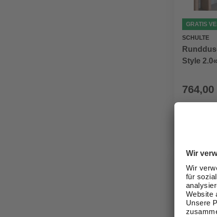
GRATIS V
SCHULTE
Runddusc
Style 2.0
x 192 x 9
764,00
Verfügbark
lieferbar
Zustellung