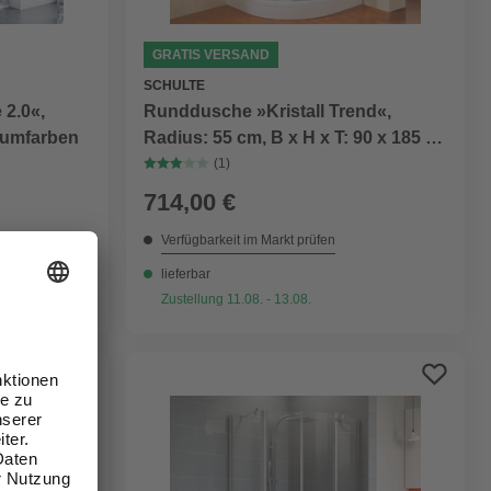
GRATIS VERSAND
SCHULTE
 2.0«,
Runddusche »Kristall Trend«,
iumfarben
Radius: 55 cm, B x H x T: 90 x 185 x
90 cm
(1)
714,00 €
Verfügbarkeit im Markt prüfen
lieferbar
Zustellung 11.08. - 13.08.