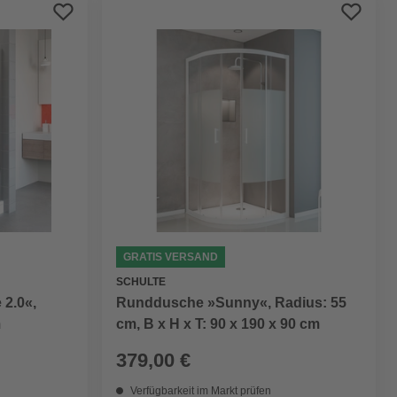
Preis aufsteigend
Preis absteigend
Bewertung
GRATIS VERSAND
SCHULTE
 2.0«,
Runddusche »Sunny«, Radius: 55
m
cm, B x H x T: 90 x 190 x 90 cm
379,00 €
Verfügbarkeit im Markt prüfen