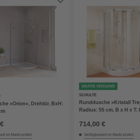
GRATIS VERSAND
SCHULTE
R
Runddusche »Kristall Tre
he »Orion«, Drehtür, BxH:
Radius: 55 cm, B x H x T: 
 cm
80 cm
 €
714,00 €
eit im Markt prüfen
Verfügbarkeit im Markt prüfen