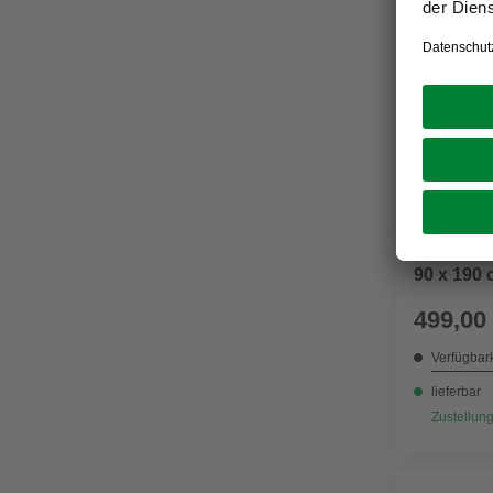
WELLWATE
Runddusc
90 x 190
499,00
Verfügbark
lieferbar
Zustellung