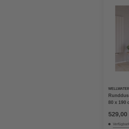
WELLWATE
Runddusc
80 x 190
529,00
Verfügbark