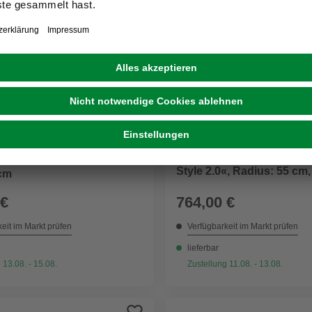
GRATIS VERSAND
SCHULTE
R
Runddusche »ExpressPlu
he »Orion«, Drehtür, BxH:
Style 2.0«, Radius: 55 cm,
 cm
80 x 192 x 80 cm
 €
764,00 €
eit im Markt prüfen
Verfügbarkeit im Markt prüfen
lieferbar
 13.08. - 15.08.
Zustellung 11.08. - 13.08.