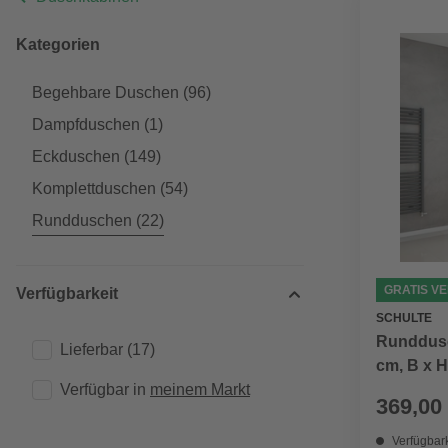
Kategorien
Begehbare Duschen
(96)
Dampfduschen
(1)
Eckduschen
(149)
Komplettduschen
(54)
Rundduschen
(22)
GRATIS V
Verfügbarkeit
SCHULTE
Runddusc
Lieferbar
(17)
cm, B x H
Verfügbar in 
meinem Markt
369,00
Verfügbark