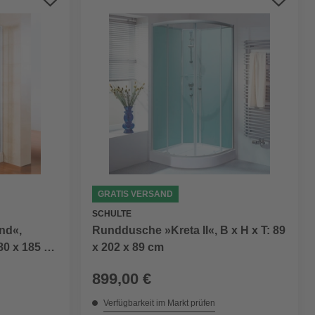
GRATIS VERSAND
SCHULTE
nd«,
Runddusche »Kreta II«, B x H x T: 89
80 x 185 x
x 202 x 89 cm
899,00 €
Verfügbarkeit im Markt prüfen