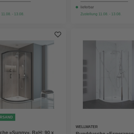
lieferbar
 11.08. - 13.08.
Zustellung 11.08. - 13.08.
ERSAND
WELLWATER
he »Sunny«, BxH: 90 x
Runddusche »Esperance«