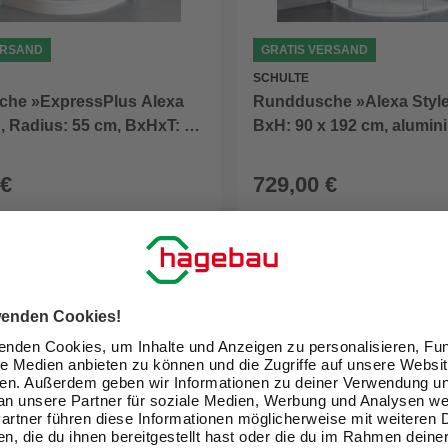
ERSAND
GRATIS VERSAND
SCHULTE
he »ExpressPlus Alexa
Runddusche »Alexa Style
«, Radius: 55 cm, BxHxT: 90
BxH: 90 x 192 cm, alumin
0 cm, inkl. Duschwanne
 €
729,00 €
eit im Markt prüfen
Verfügbarkeit im Markt prüfen
lieferbar
 11.08. - 13.08.
Zustellung 11.08. - 13.08.