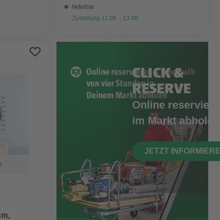
lieferbar
Zustellung 11.08. - 13.08.
CLICK &
RESERVE
Online reserviere
im Markt abholen
JETZT INFORMIER
n
cm,