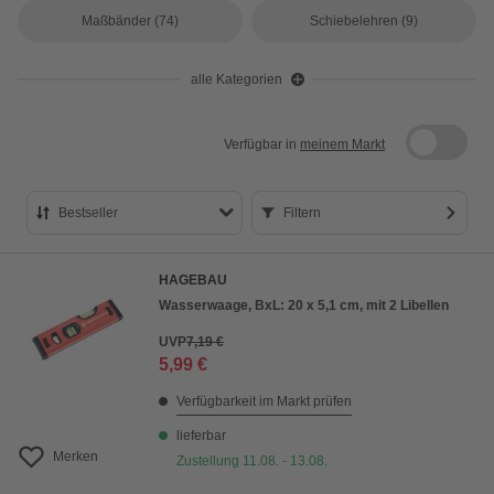
Maßbänder
(74)
Schiebelehren
(9)
alle Kategorien
Verfügbar in
meinem Markt
Bestseller
Filtern
Bestseller
HAGEBAU
Preis aufsteigend
Wasserwaage, BxL: 20 x 5,1 cm, mit 2 Libellen
Preis absteigend
UVP
7,19 €
5,99 €
Bewertung
Verfügbarkeit im Markt prüfen
lieferbar
Merken
Zustellung 11.08. - 13.08.