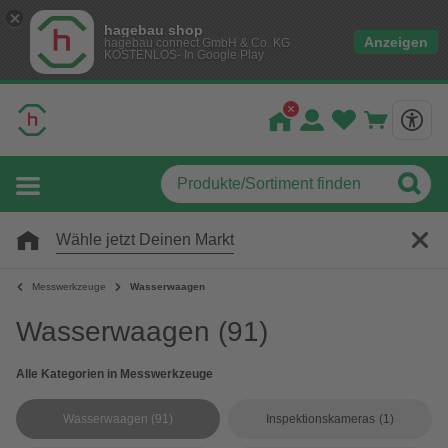
hagebau shop
Anzeigen
hagebau connect GmbH & Co. KG
KOSTENLOS- In Google Play
Wähle jetzt Deinen Markt
Messwerkzeuge
Wasserwaagen
Wasserwaagen
(91)
Alle Kategorien in Messwerkzeuge
Wasserwaagen
(91)
Inspektionskameras
(1)