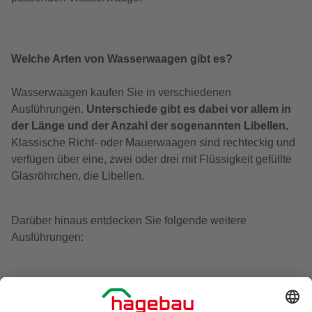
Welche Arten von Wasserwaagen gibt es?
Wasserwaagen kaufen Sie in verschiedenen
Ausführungen.
Unterschiede gibt es dabei vor allem in
der Länge und der Anzahl der sogenannten Libellen.
Klassische Richt- oder Mauerwaagen sind rechteckig und
verfügen über eine, zwei oder drei mit Flüssigkeit gefüllte
Glasröhrchen, die Libellen.
Darüber hinaus entdecken Sie folgende weitere
Ausführungen:
Pocket-Wasserwaagen:
kleine Modelle für die