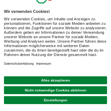
Hosentasche
Winkel-Wasserwaagen oder Pfosten-Wasserwaagen:
durch einen abgewinkelten Grundkörper, der für eine
gute Auflage sorgt, prüfen Sie mit diesem Produkt die
senkrechte Ausrichtung
Kreuzwasserwaagen:
kleine dreieckige Werkzeuge mit
zwei Libellen, kommen häufig bei der Ausrichtung von
Wohnwagen zum Einsatz
Rahmenwasserwaagen:
prüfen den korrekten Sitz von
Lichtschaltern oder Steckdosen
Laser-Wasserwaagen:
arbeiten sehr genau auch auf
größere Distanz, für den Außeneinsatz gut geeignet
Einige Modelle sind mit
Magneten
ausgestattet; so haftet
die Wasserwaage an der Oberfläche und verrutscht nicht.
Großer Vorteil für Sie: Sie haben die Hände frei, um zu