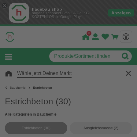
hagebau shop
Anzeigen
hagebau connect GmbH & Co. KG
KOSTENLOS- In Google Play
Wähle jetzt Deinen Markt
Bauchemie
Estrichbeton
Estrichbeton
(30)
Alle Kategorien in Bauchemie
Estrichbeton
(30)
Ausgleichsmasse
(2)