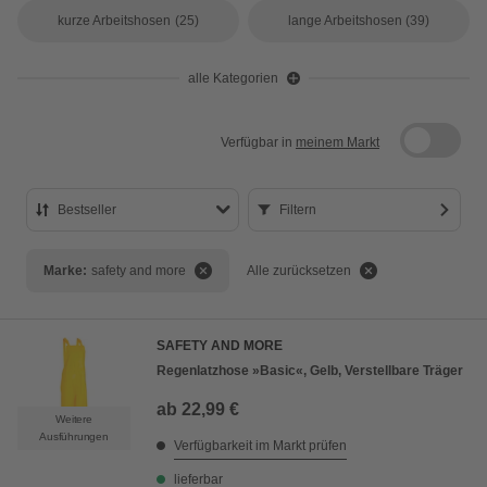
kurze Arbeitshosen
(25)
lange Arbeitshosen
(39)
alle Kategorien
Verfügbar in
meinem Markt
Bestseller
Filtern
Bestseller
Marke:
safety and more
Alle zurücksetzen
Preis aufsteigend
Preis absteigend
SAFETY AND MORE
Bewertung
Regenlatzhose »Basic«, Gelb, Verstellbare Träger
ab
22,99 €
Weitere
Ausführungen
Verfügbarkeit im Markt prüfen
lieferbar