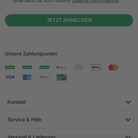
Bitte beachte auch unsere
Datenschutzhinweise
.
JETZT ANMELDEN
Unsere Zahlungsarten
Kontakt
Dein Kontakt zu uns
Service & Hilfe
Häufige Fragen (FAQ)
Versand & Lieferung