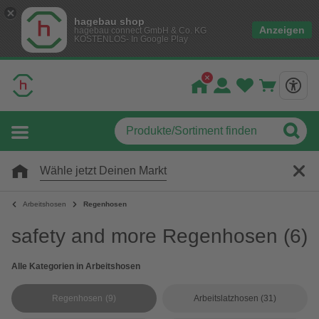
hagebau shop
Anzeigen
hagebau connect GmbH & Co. KG
KOSTENLOS- In Google Play
Wähle jetzt Deinen Markt
Arbeitshosen
Regenhosen
safety and more Regenhosen
(6)
Alle Kategorien in Arbeitshosen
Regenhosen
(9)
Arbeitslatzhosen
(31)