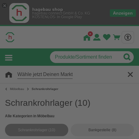
hagebau shop
Anzeigen
hagebau connect GmbH & Co. KG
KOSTENLOS- In Google Play
Wähle jetzt Deinen Markt
Möbelbau
Schrankrohrlager
Schrankrohrlager
(10)
Alle Kategorien in Möbelbau
Schrankrohrlager
(10)
Bankgestelle
(8)