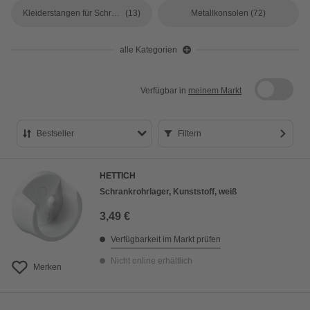
Kleiderstangen für Schränke
(13)
Metallkonsolen
(72)
alle Kategorien
Verfügbar in
meinem Markt
Bestseller
Filtern
Bestseller
HETTICH
Preis aufsteigend
Schrankrohrlager, Kunststoff, weiß
Preis absteigend
3,49 €
Bewertung
Verfügbarkeit im Markt prüfen
Nicht online erhältlich
Merken