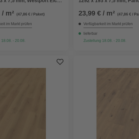
3 x 7,5 mm, Westport Eiche
1292 x 193 x 7,5 mm, Pan
grau
 / m²
23,99 € / m²
(47,86 € / Paket)
(47,86 € / Pa
eit im Markt prüfen
Verfügbarkeit im Markt prüfen
lieferbar
 18.08. - 20.08.
Zustellung 18.08. - 20.08.