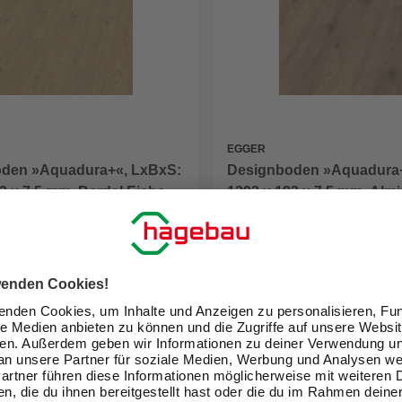
EGGER
den »Aquadura+«, LxBxS:
Designboden »Aquadura+
3 x 7,5 mm, Berdal Eiche
1292 x 193 x 7,5 mm, Alm
Eiche natur
 / m²
27,99 € / m²
(55,84 € / Paket)
(55,84 € / Pa
eit im Markt prüfen
Verfügbarkeit im Markt prüfen
lieferbar
 18.08. - 20.08.
Zustellung 18.08. - 20.08.