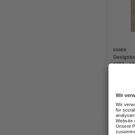
EGGER
Designbo
1292 x 19
natur
27,99 €
Verfügbark
lieferbar
Zustellung