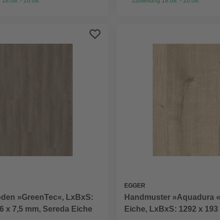
 18.08. - 20.08.
Zustellung 18.08. - 20.08.
EGGER
den »GreenTec«, LxBxS:
Handmuster »Aquadura «
6 x 7,5 mm, Sereda Eiche
Eiche, LxBxS: 1292 x 193