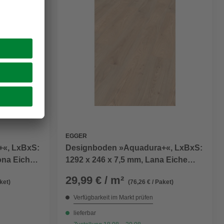
EGGER
«, LxBxS:
Designboden »Aquadura+«, LxBxS:
ona Eiche
1292 x 246 x 7,5 mm, Lana Eiche
natur
29,99 € / m²
ket)
(76,26 € / Paket)
Verfügbarkeit im Markt prüfen
lieferbar