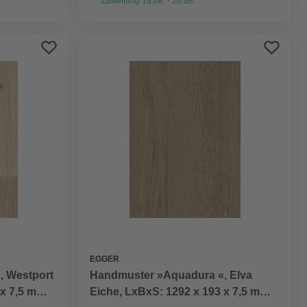
Zustellung 18.08. - 20.08.
EGGER
, Westport
Handmuster »Aquadura «, Elva
 x 7,5 mm,
Eiche, LxBxS: 1292 x 193 x 7,5 mm,