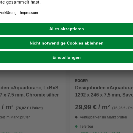
EGGER
den »Aquadura+«, LxBxS:
Designboden »Aquadura+
7 x 7,5 mm, Chromix silber
1292 x 246 x 7,5 mm, Sav
sand
 / m²
29,99 € / m²
(76,02 € / Paket)
(76,26 € / Pa
eit im Markt prüfen
Verfügbarkeit im Markt prüfen
lieferbar