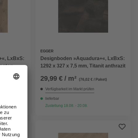
EGGER
«, LxBxS:
Designboden »Aquadura+«, LxBxS:
ington
1292 x 327 x 7,5 mm, Titanit anthrazit
29,99 € / m²
ket)
(76,02 € / Paket)
Verfügbarkeit im Markt prüfen
lieferbar
Zustellung 18.08. - 20.08.