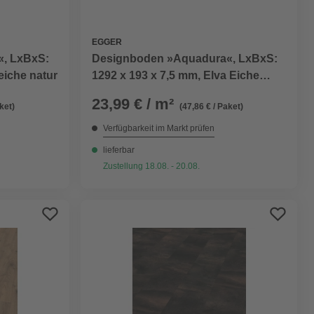
EGGER
, LxBxS:
Designboden »Aquadura«, LxBxS:
eiche natur
1292 x 193 x 7,5 mm, Elva Eiche
braun
23,99 € / m²
ket)
(47,86 € / Paket)
Verfügbarkeit im Markt prüfen
lieferbar
Zustellung 18.08. - 20.08.