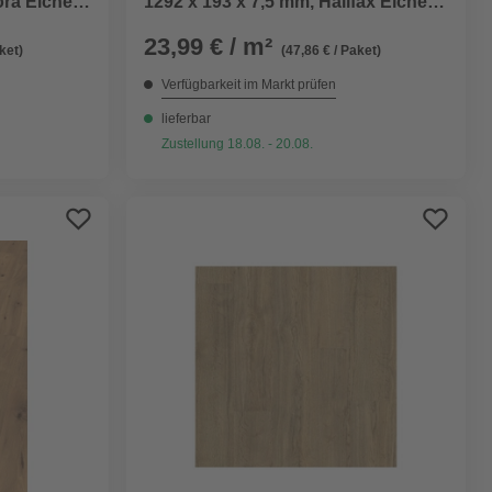
ora Eiche
1292 x 193 x 7,5 mm, Halifax Eiche
natur
23,99 € / m²
ket)
(47,86 € / Paket)
Verfügbarkeit im Markt prüfen
lieferbar
Zustellung 18.08. - 20.08.