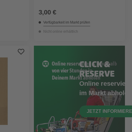
braun
3,00 €
Verfügbarkeit im Markt prüfen
Nicht online erhältlich
CLICK &
RESERVE
Online reserviere
im Markt abholen
JETZT INFORMIER