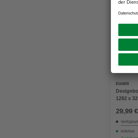
EGGER
Designbo
1292 x 32
29,99 €
Verfügbark
lieferbar