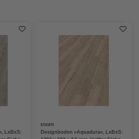
Preis aufsteigend
Preis absteigend
Bewertung
EGGER
, LxBxS:
Designboden »Aquadura«, LxBxS: