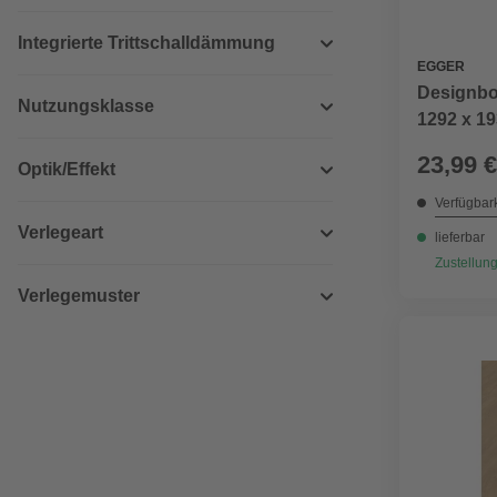
Integrierte Trittschalldämmung
EGGER
Designbo
Nutzungsklasse
1292 x 19
23,99 €
Optik/Effekt
Verfügbark
Verlegeart
lieferbar
Zustellung
Verlegemuster