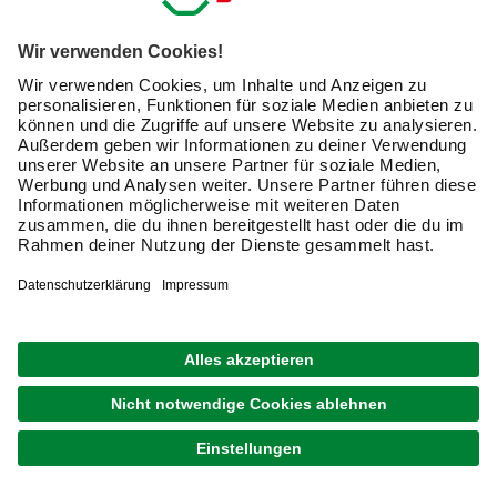
Daten durch hagebau
, die E-Mail-Werbung, die
Analyse meines E-Mail-Umgangs sowie die
Zusammenführung und Analyse meiner Kaufdaten,
Coupons und Kartenvorteile umfasst, einverstanden.
Mein Einverständnis kann ich jederzeit widerrufen.
Nach Bestätigung meines Einverständnisses erhalte
ich einen
10 € Willkommensgutschein
*.
Bitte beachte auch unsere
Datenschutzhinweise
.
JETZT ANMELDEN
Unsere Zahlungsarten