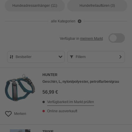
Hundeadressanhänger
(11)
Hundefreilauftüren
(3)
alle Kategorien
Verfügbar in
meinem Markt
Bestseller
Filtern
Bestseller
HUNTER
Preis aufsteigend
Geschirr, L, nylon/polyester, petrolfarben/grau
Preis absteigend
56,99 €
Bewertung
Verfügbarkeit im Markt prüfen
Online ausverkauft
Merken
TRIXIE