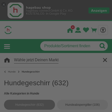
hagebau shop
Anzeigen
hagebau connect GmbH & Co. KG
KOSTENLOS- In Google Play
Wähle jetzt Deinen Markt
Hunde
Hundegeschirr
Hundegeschirr
(632)
Alle Kategorien in Hunde
Hundegeschirr
(632)
Hundeabsperrgitter
(106)