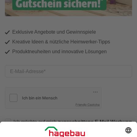
Exklusive Angebote und Gewinnspiele
Kreative Ideen & nützliche Heimwerker-Tipps
Produktneuheiten und innovative Lösungen
E-Mail-Adresse
Friendly Captcha
Ich möchte auf mich
zugeschnittene E-Mail-Werbung
(inklusive den Newsletter) von hagebau erhalten. Ich
bin mit der
Nutzung meiner personenbezogenen